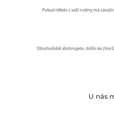
Pokud někdo z vaší rodiny má závažné 
Dlouhodobě abstinujete, došlo ke zhorš
U nás m