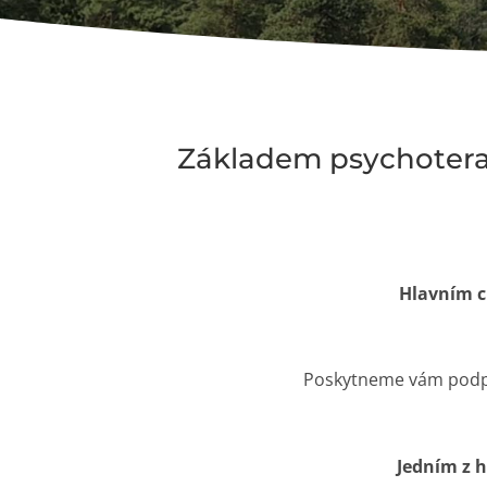
Základem psychoterap
Hlavním cí
Poskytneme vám podpor
Jedním z h