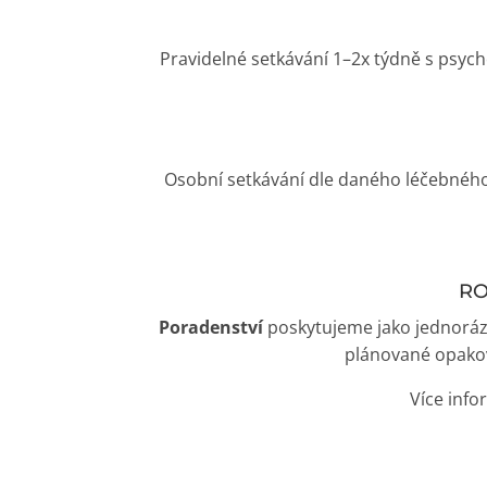
Pravidelné setkávání 1–2x týdně s psyc
Osobní setkávání dle daného léčebného
RO
Poradenství
poskytujeme jako jednoráz
plánované opakov
Více inf