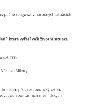
bezpečně reagovat v náročných situacích
í, které vyřeší vaši životní situaci.
právě TEĎ.
a Václava Mikoty:
odmínkám přes terapeutický vztah,
tupovat do spontánních mezilidských