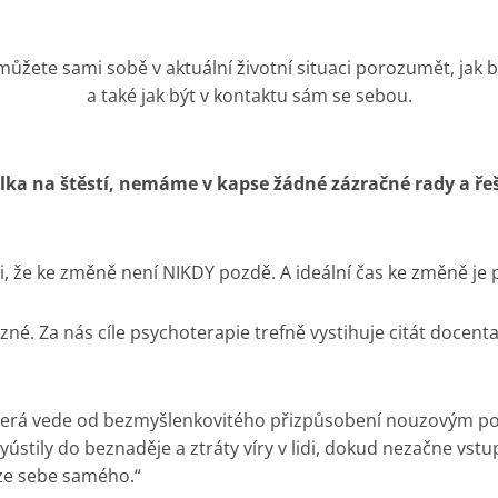
ůžete sami sobě v aktuální životní situaci porozumět, jak 
a také jak být v kontaktu sám se sebou.
lka na štěstí, nemáme v kapse žádné zázračné rady a řešen
i, že ke změně není NIKDY pozdě. A ideální čas ke změně je 
zné. Za nás cíle psychoterapie trefně vystihuje citát docent
 která vede od bezmyšlenkovitého přizpůsobení nouzovým p
yústily do beznaděje a ztráty víry v lidi, dokud nezačne vs
 ze sebe samého.“