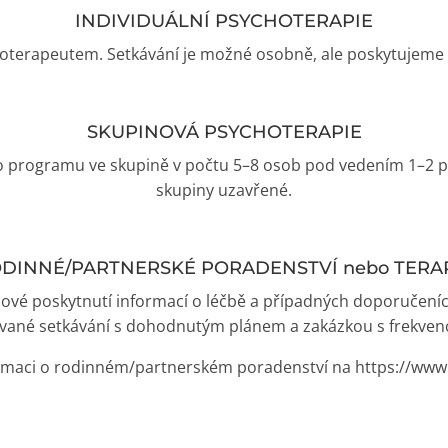
INDIVIDUÁLNÍ PSYCHOTERAPIE
hoterapeutem. Setkávání je možné osobně, ale poskytujeme i
SKUPINOVÁ PSYCHOTERAPIE
 programu ve skupině v počtu 5–8 osob pod vedením 1–2 p
skupiny uzavřené.
DINNÉ/PARTNERSKÉ PORADENSTVÍ nebo TERA
ové poskytnutí informací o léčbě a případných doporučení
ané setkávání s dohodnutým plánem a zakázkou s frekvencí
ormaci o rodinném/partnerském poradenství na https://www.