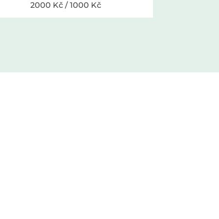
2000 Kč / 1000 Kč
Plaňanská 573/1
108 00 Praha 10 – Malešice
info@adikto.cz