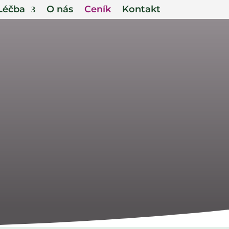
Léčba
O nás
Ceník
Kontakt
 pro léčbu