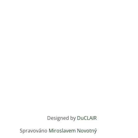
+420 774 247 499
Designed by
DuCLAIR
Spravováno
Miroslavem Novotný